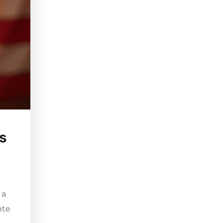
s
 a
nte