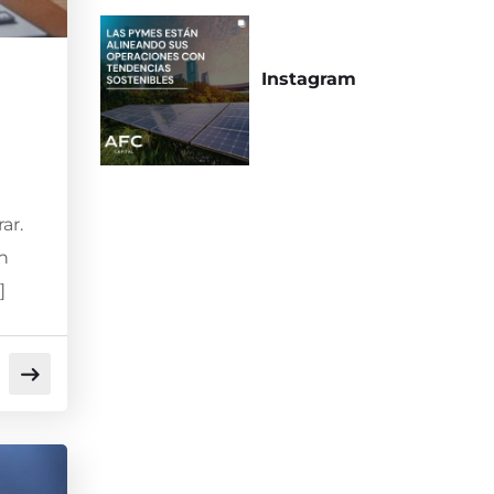
Instagram
ar.
n
]