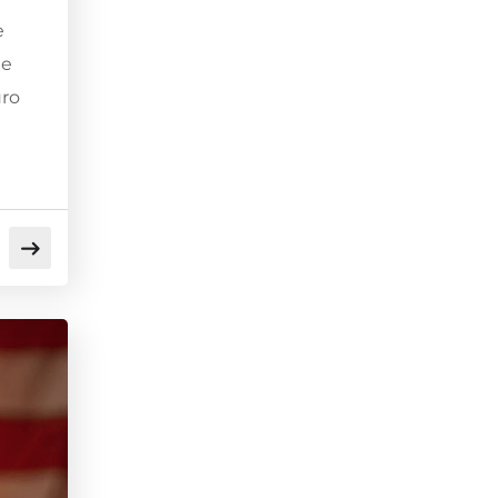
e
de
uro