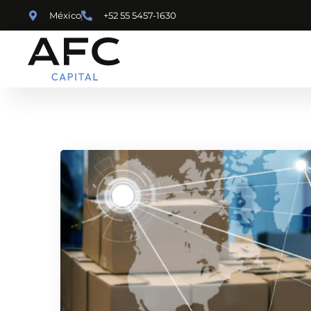
México
+52 55 5457-1630